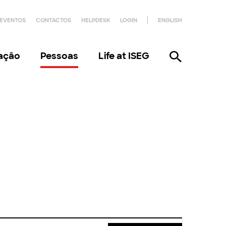
EVENTOS
CONTACTOS
HELPDESK
LOGIN
ENGLISH
gação
Pessoas
Life at ISEG