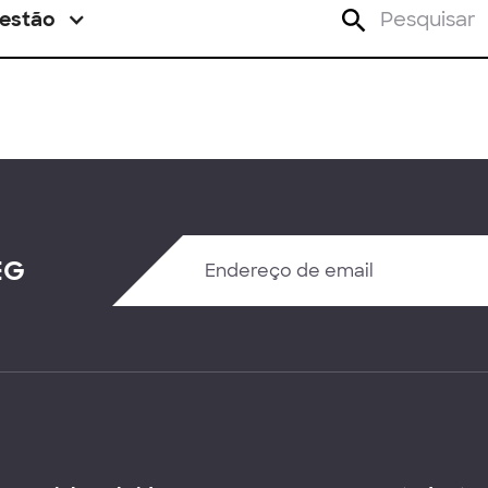
estão
EG