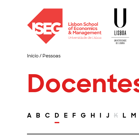
Início
/
Pessoas
Docente
A
B
C
D
E
F
G
H
I
J
K
L
M