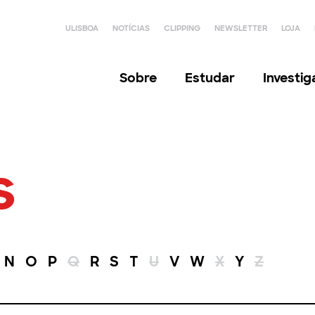
ULISBOA
NOTÍCIAS
CLIPPING
NEWSLETTER
LOJA
Sobre
Estudar
Investi
s
N
O
P
Q
R
S
T
U
V
W
X
Y
Z