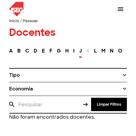
Início
/
Pessoas
Docentes
A
B
C
D
E
F
G
H
I
J
K
L
M
N
O
P
Tipo
Economia
Limpar Filtros
Não foram encontrados docentes.