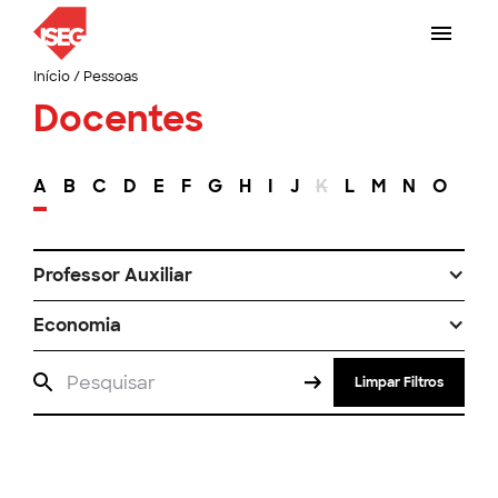
Início
/
Pessoas
Docentes
A
B
C
D
E
F
G
H
I
J
K
L
M
N
O
P
Professor Auxiliar
Economia
Limpar Filtros