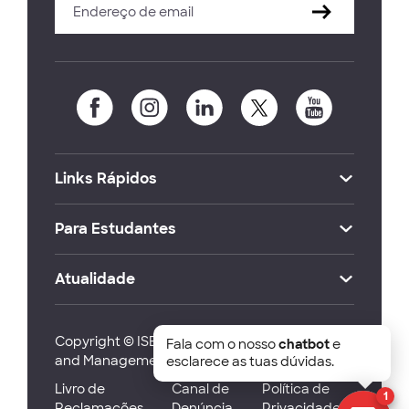
Links Rápidos
Para Estudantes
Atualidade
Copyright © ISEG Lisbon School of Economics
Fala com o nosso
chatbot
e
and Management 2026
esclarece as tuas dúvidas.
Livro de
Canal de
Política de
1
Reclamações
Denúncia
Privacidade