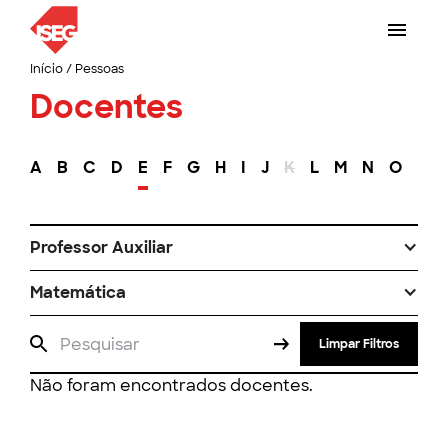
Início
/
Pessoas
Docentes
A
B
C
D
E
F
G
H
I
J
K
L
M
N
O
P
Professor Auxiliar
Matemática
Limpar Filtros
Não foram encontrados docentes.