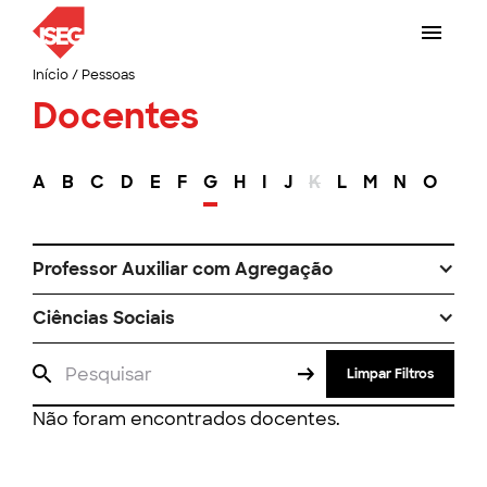
Início
/
Pessoas
Docentes
A
B
C
D
E
F
G
H
I
J
K
L
M
N
O
P
Professor Auxiliar com Agregação
Ciências Sociais
Limpar Filtros
Não foram encontrados docentes.