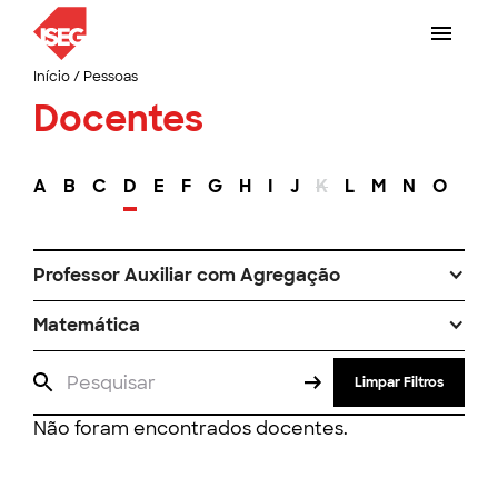
Início
/
Pessoas
Docentes
A
B
C
D
E
F
G
H
I
J
K
L
M
N
O
P
Professor Auxiliar com Agregação
Matemática
Limpar Filtros
Não foram encontrados docentes.