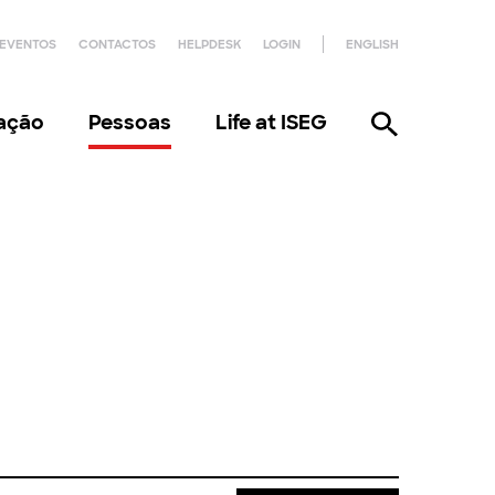
EVENTOS
CONTACTOS
HELPDESK
LOGIN
ENGLISH
gação
Pessoas
Life at ISEG