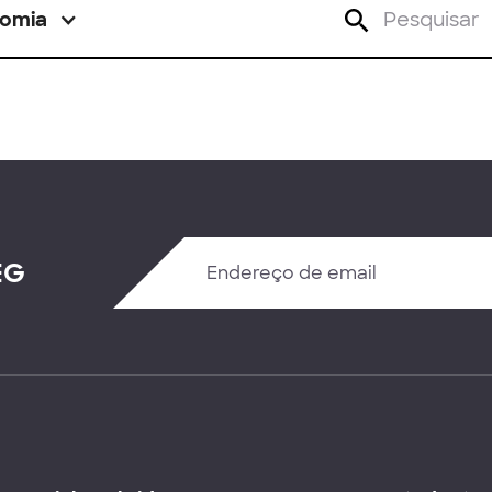
omia
EG