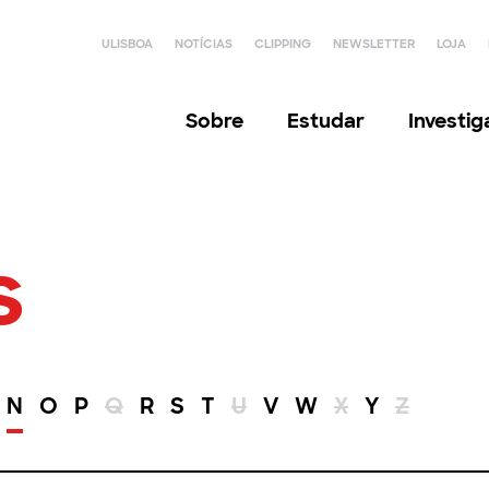
ULISBOA
NOTÍCIAS
CLIPPING
NEWSLETTER
LOJA
Sobre
Estudar
Investi
s
N
O
P
Q
R
S
T
U
V
W
X
Y
Z