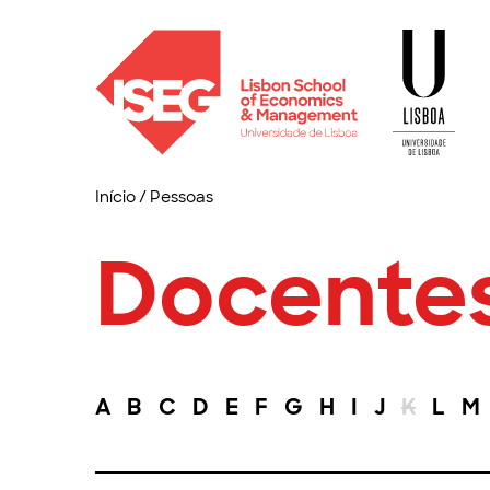
Início
/
Pessoas
Docente
A
B
C
D
E
F
G
H
I
J
K
L
M