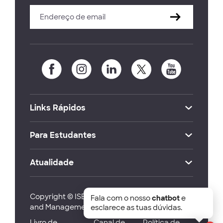
Links Rápidos
Para Estudantes
Atualidade
Copyright © ISEG Lisbon School of Economics
Fala com o nosso
chatbot
e
and Management 2026
esclarece as tuas dúvidas.
Livro de
Canal de
Política de