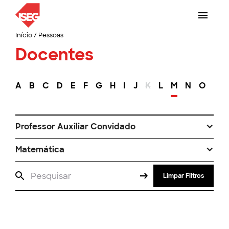
Início
/
Pessoas
Docentes
A
B
C
D
E
F
G
H
I
J
K
L
M
N
O
P
Professor Auxiliar Convidado
Matemática
Limpar Filtros