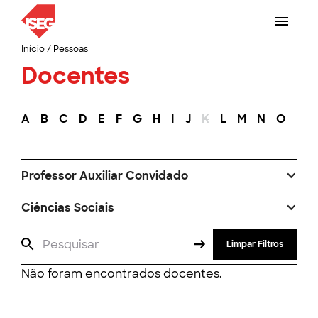
Início
/
Pessoas
Docentes
A
B
C
D
E
F
G
H
I
J
K
L
M
N
O
P
Professor Auxiliar Convidado
Ciências Sociais
Limpar Filtros
Não foram encontrados docentes.