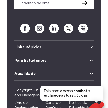
Links Rápidos
Para Estudantes
Atualidade
Copyright © ISEG Lisbon School of Economics
Fala com o nosso
chatbot
e
and Management 2026
esclarece as tuas dúvidas.
Livro de
Canal de
Política de
1
Reclamações
Denúncia
Privacidade