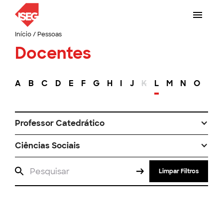
Início
/
Pessoas
Docentes
A
B
C
D
E
F
G
H
I
J
K
L
M
N
O
P
Professor Catedrático
Ciências Sociais
Limpar Filtros