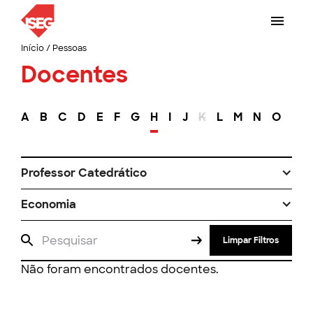
Início
/
Pessoas
Docentes
A
B
C
D
E
F
G
H
I
J
K
L
M
N
O
P
Professor Catedrático
Economia
Limpar Filtros
Não foram encontrados docentes.