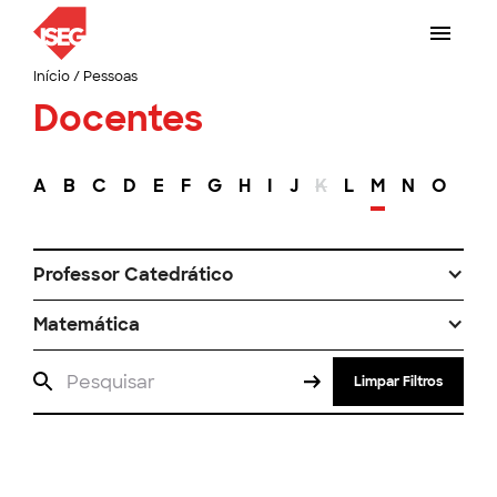
Início
/
Pessoas
Docentes
A
B
C
D
E
F
G
H
I
J
K
L
M
N
O
P
Professor Catedrático
Matemática
Limpar Filtros