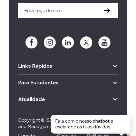
Links Rápidos
Para Estudantes
Atualidade
Copyright © ISEG Lisbon School of Economics
Fala com o nosso
chatbot
e
and Management 2026
esclarece as tuas dúvidas.