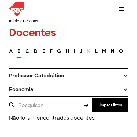
Início
/
Pessoas
Docentes
A
B
C
D
E
F
G
H
I
J
K
L
M
N
O
P
Professor Catedrático
Economia
Limpar Filtros
Não foram encontrados docentes.