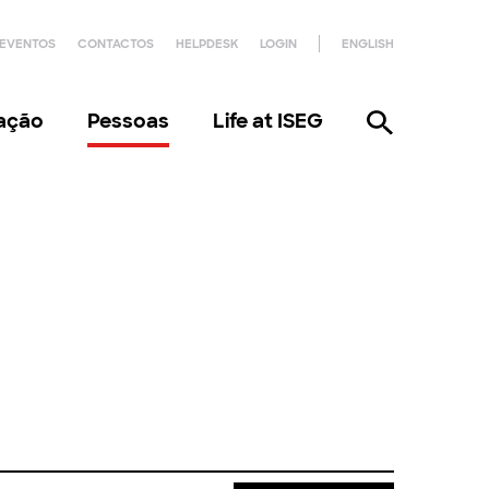
EVENTOS
CONTACTOS
HELPDESK
LOGIN
ENGLISH
gação
Pessoas
Life at ISEG