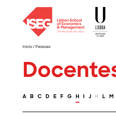
Início
/
Pessoas
Docente
A
B
C
D
E
F
G
H
I
J
K
L
M