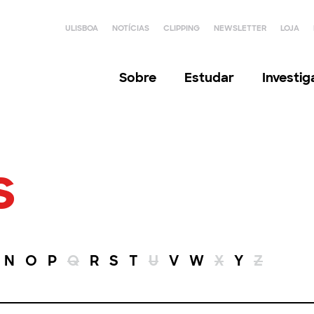
ULISBOA
NOTÍCIAS
CLIPPING
NEWSLETTER
LOJA
Sobre
Estudar
Investi
s
N
O
P
Q
R
S
T
U
V
W
X
Y
Z