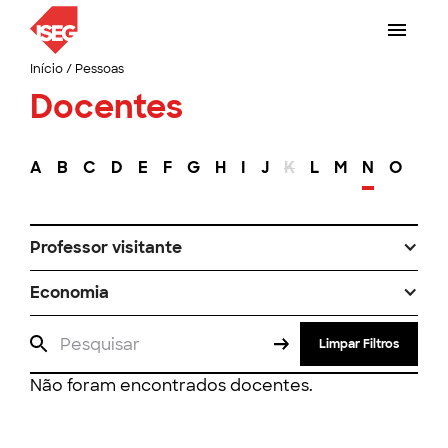
Início
/
Pessoas
Docentes
A
B
C
D
E
F
G
H
I
J
K
L
M
N
O
P
Professor visitante
Economia
Limpar Filtros
Não foram encontrados docentes.