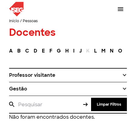
Início
/
Pessoas
Docentes
A
B
C
D
E
F
G
H
I
J
K
L
M
N
O
P
Professor visitante
Gestão
Limpar Filtros
Não foram encontrados docentes.