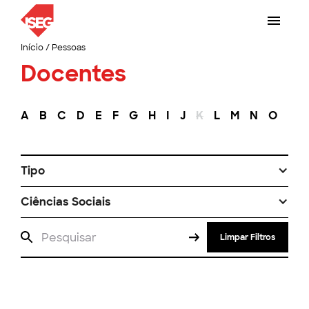
Início
/
Pessoas
Docentes
A
B
C
D
E
F
G
H
I
J
K
L
M
N
O
P
Tipo
Ciências Sociais
Limpar Filtros