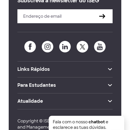
Subscreva a newsletter do ISEG
Links Rápidos
Para Estudantes
Atualidade
Copyright © ISEG Lisbon School of Economics
Fala com o nosso
chatbot
e
and Management 2026
esclarece as tuas dúvidas.