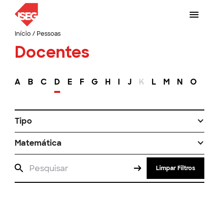
Início
/
Pessoas
Docentes
A
B
C
D
E
F
G
H
I
J
K
L
M
N
O
P
Tipo
Matemática
Limpar Filtros