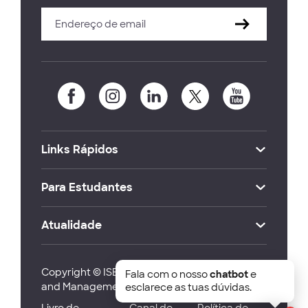
Links Rápidos
Para Estudantes
Atualidade
Copyright © ISEG Lisbon School of Economics
Fala com o nosso
chatbot
e
and Management 2026
esclarece as tuas dúvidas.