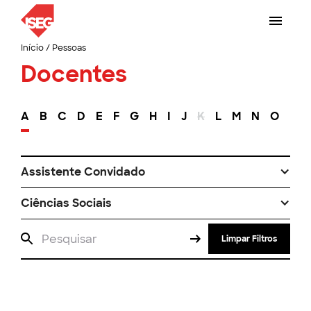
Início
/
Pessoas
Docentes
A
B
C
D
E
F
G
H
I
J
K
L
M
N
O
P
Assistente Convidado
Ciências Sociais
Limpar Filtros