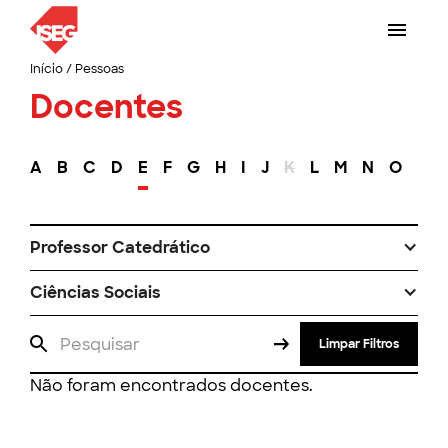
Início
/
Pessoas
Docentes
A
B
C
D
E
F
G
H
I
J
K
L
M
N
O
P
Professor Catedrático
Ciências Sociais
Limpar Filtros
Não foram encontrados docentes.