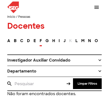
Início
/
Pessoas
Docentes
A
B
C
D
E
F
G
H
I
J
K
L
M
N
O
P
Investigador Auxiliar Convidado
Departamento
Limpar Filtros
Não foram encontrados docentes.