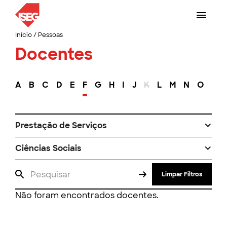
Início
/
Pessoas
Docentes
A
B
C
D
E
F
G
H
I
J
K
L
M
N
O
P
Prestação de Serviços
Ciências Sociais
Limpar Filtros
Não foram encontrados docentes.