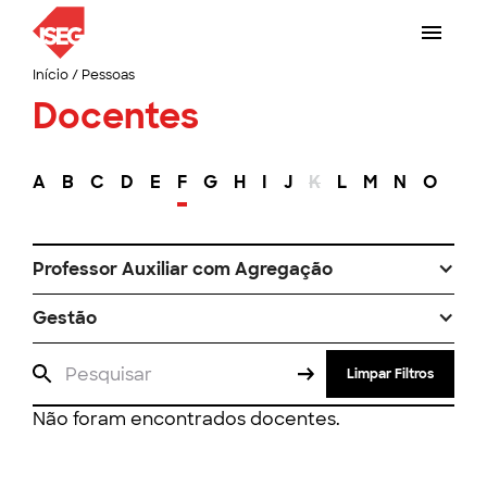
Início
/
Pessoas
Docentes
A
B
C
D
E
F
G
H
I
J
K
L
M
N
O
P
Professor Auxiliar com Agregação
Gestão
Limpar Filtros
Não foram encontrados docentes.