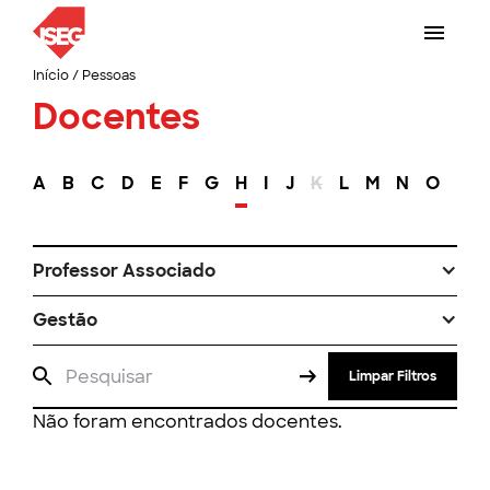
Início
/
Pessoas
Docentes
A
B
C
D
E
F
G
H
I
J
K
L
M
N
O
P
Professor Associado
Gestão
Limpar Filtros
Não foram encontrados docentes.