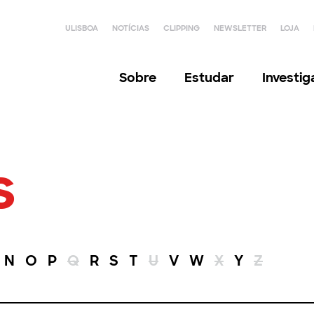
ULISBOA
NOTÍCIAS
CLIPPING
NEWSLETTER
LOJA
Sobre
Estudar
Investi
s
N
O
P
Q
R
S
T
U
V
W
X
Y
Z