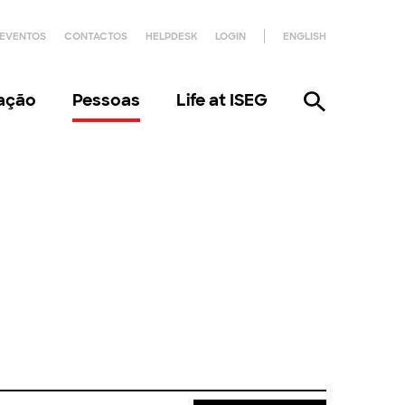
EVENTOS
CONTACTOS
HELPDESK
LOGIN
ENGLISH
gação
Pessoas
Life at ISEG