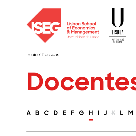
Início
/
Pessoas
Docente
A
B
C
D
E
F
G
H
I
J
K
L
M