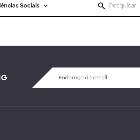
iências Sociais
EG