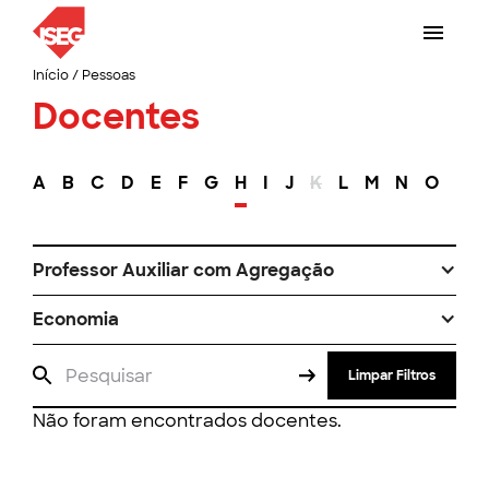
Início
/
Pessoas
Docentes
A
B
C
D
E
F
G
H
I
J
K
L
M
N
O
P
Professor Auxiliar com Agregação
Economia
Limpar Filtros
Não foram encontrados docentes.