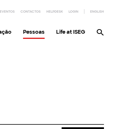
EVENTOS
CONTACTOS
HELPDESK
LOGIN
ENGLISH
gação
Pessoas
Life at ISEG