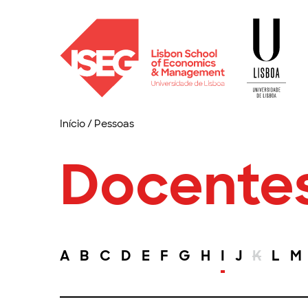
Início
/
Pessoas
Docente
A
B
C
D
E
F
G
H
I
J
K
L
M