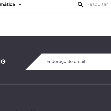
mática
EG