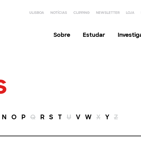
ULISBOA
NOTÍCIAS
CLIPPING
NEWSLETTER
LOJA
Sobre
Estudar
Investi
s
N
O
P
Q
R
S
T
U
V
W
X
Y
Z