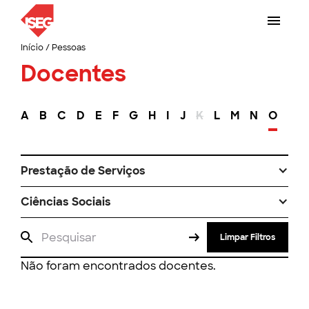
Início
/
Pessoas
Docentes
A
B
C
D
E
F
G
H
I
J
K
L
M
N
O
P
Prestação de Serviços
Ciências Sociais
Limpar Filtros
Não foram encontrados docentes.