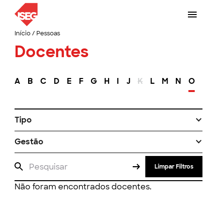
Início
/
Pessoas
Docentes
A
B
C
D
E
F
G
H
I
J
K
L
M
N
O
P
Tipo
Gestão
Limpar Filtros
Não foram encontrados docentes.