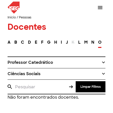
Início
/
Pessoas
Docentes
A
B
C
D
E
F
G
H
I
J
K
L
M
N
O
P
Professor Catedrático
Ciências Sociais
Limpar Filtros
Não foram encontrados docentes.