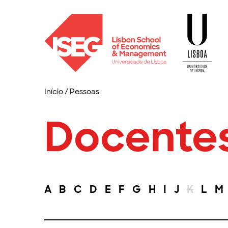
Início
/
Pessoas
Docente
A
B
C
D
E
F
G
H
I
J
K
L
M