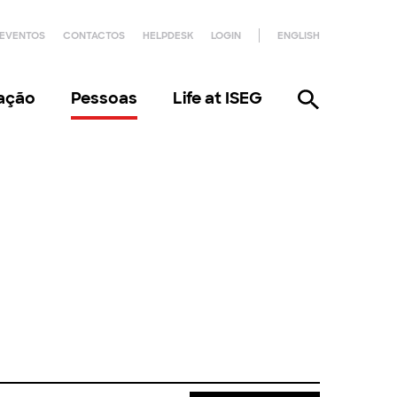
EVENTOS
CONTACTOS
HELPDESK
LOGIN
ENGLISH
gação
Pessoas
Life at ISEG