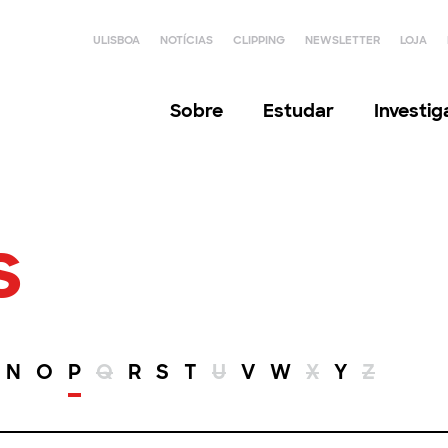
ULISBOA
NOTÍCIAS
CLIPPING
NEWSLETTER
LOJA
Sobre
Estudar
Investi
s
N
O
P
Q
R
S
T
U
V
W
X
Y
Z