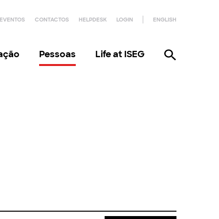
EVENTOS
CONTACTOS
HELPDESK
LOGIN
ENGLISH
gação
Pessoas
Life at ISEG