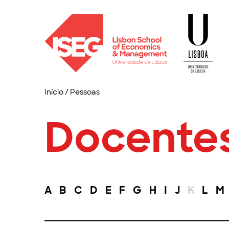
Início
/
Pessoas
Docente
A
B
C
D
E
F
G
H
I
J
K
L
M