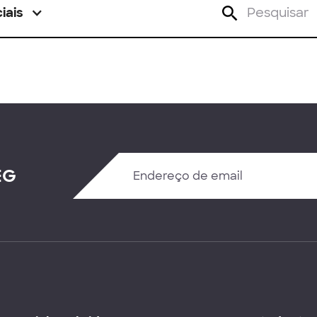
iais
EG