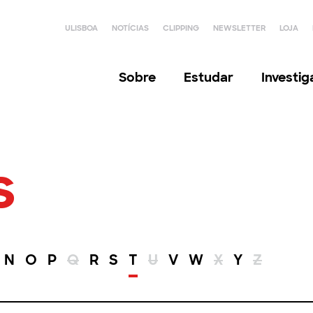
ULISBOA
NOTÍCIAS
CLIPPING
NEWSLETTER
LOJA
Sobre
Estudar
Investi
s
N
O
P
Q
R
S
T
U
V
W
X
Y
Z