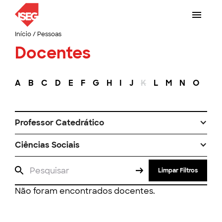
Início
/
Pessoas
Docentes
A
B
C
D
E
F
G
H
I
J
K
L
M
N
O
P
Professor Catedrático
Ciências Sociais
Limpar Filtros
Não foram encontrados docentes.