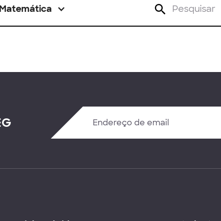
Matemática
EG