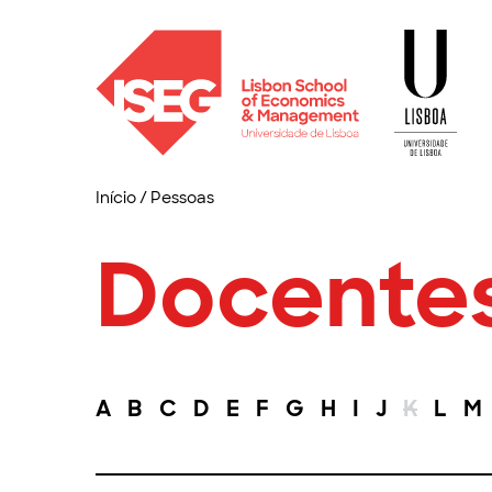
Início
/
Pessoas
Docente
A
B
C
D
E
F
G
H
I
J
K
L
M