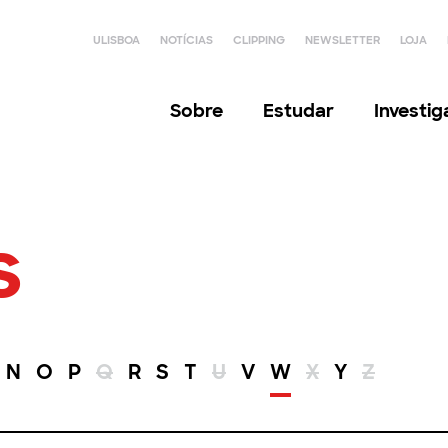
ULISBOA
NOTÍCIAS
CLIPPING
NEWSLETTER
LOJA
Sobre
Estudar
Investi
s
N
O
P
Q
R
S
T
U
V
W
X
Y
Z