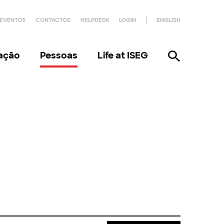
EVENTOS
CONTACTOS
HELPDESK
LOGIN
ENGLISH
gação
Pessoas
Life at ISEG