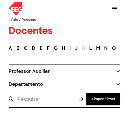
Início
/
Pessoas
Docentes
A
B
C
D
E
F
G
H
I
J
K
L
M
N
O
P
Professor Auxiliar
Departamento
Limpar Filtros