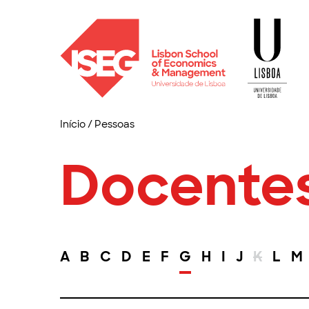
Início
/
Pessoas
Docente
A
B
C
D
E
F
G
H
I
J
K
L
M