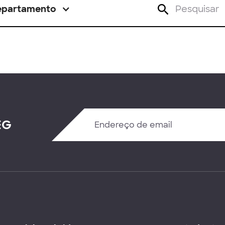
epartamento
EG