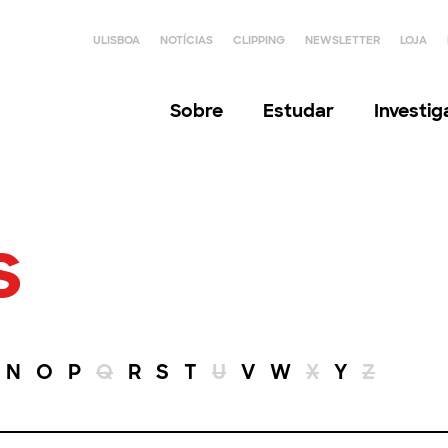
ULISBOA
NOTÍCIAS
CLIPPING
NEWSLETTER
LOJA
Sobre
Estudar
Investi
s
N
O
P
Q
R
S
T
U
V
W
X
Y
Z