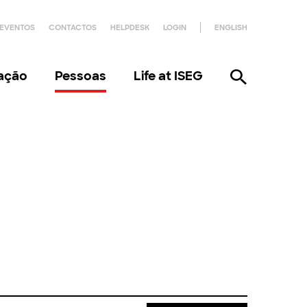
EVENTOS
CONTACTOS
HELPDESK
LOGIN
ENGLISH
gação
Pessoas
Life at ISEG