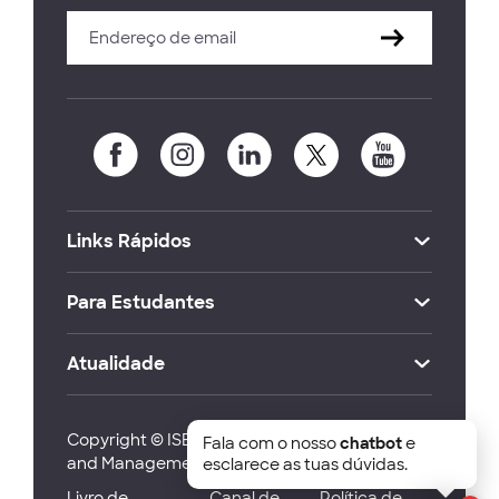
Links Rápidos
Para Estudantes
Atualidade
Copyright © ISEG Lisbon School of Economics
Fala com o nosso
chatbot
e
and Management 2026
esclarece as tuas dúvidas.
Livro de
Canal de
Política de