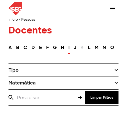
Início
/
Pessoas
Docentes
A
B
C
D
E
F
G
H
I
J
K
L
M
N
O
P
Tipo
Matemática
Limpar Filtros