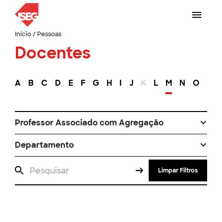
Início
/
Pessoas
Docentes
A
B
C
D
E
F
G
H
I
J
K
L
M
N
O
P
Professor Associado com Agregação
Departamento
Limpar Filtros