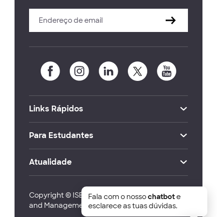
Links Rápidos
Para Estudantes
Atualidade
Copyright © ISEG Lisbon School of Economics
Fala com o nosso
chatbot
e
and Management 2026
esclarece as tuas dúvidas.