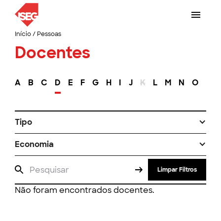
Início
/
Pessoas
Docentes
A
B
C
D
E
F
G
H
I
J
K
L
M
N
O
P
Tipo
Economia
Limpar Filtros
Não foram encontrados docentes.