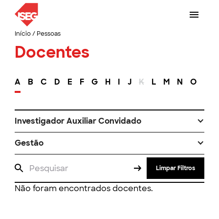
Início
/
Pessoas
Docentes
A
B
C
D
E
F
G
H
I
J
K
L
M
N
O
P
Investigador Auxiliar Convidado
Gestão
Limpar Filtros
Não foram encontrados docentes.