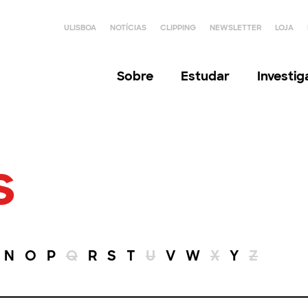
ULISBOA
NOTÍCIAS
CLIPPING
NEWSLETTER
LOJA
Sobre
Estudar
Investi
s
N
O
P
Q
R
S
T
U
V
W
X
Y
Z