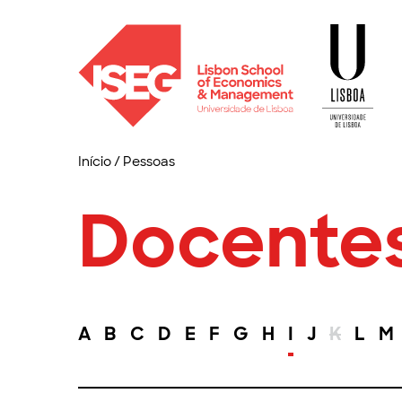
Início
/
Pessoas
Docente
A
B
C
D
E
F
G
H
I
J
K
L
M