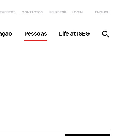
EVENTOS
CONTACTOS
HELPDESK
LOGIN
ENGLISH
gação
Pessoas
Life at ISEG