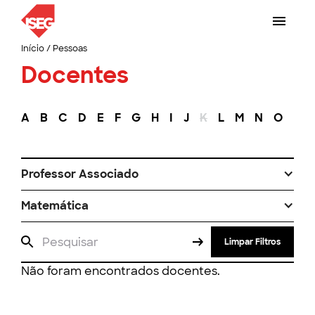
Início
/
Pessoas
Docentes
A
B
C
D
E
F
G
H
I
J
K
L
M
N
O
P
Professor Associado
Matemática
Limpar Filtros
Não foram encontrados docentes.