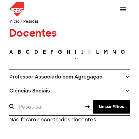
Início
/
Pessoas
Docentes
A
B
C
D
E
F
G
H
I
J
K
L
M
N
O
P
Professor Associado com Agregação
Ciências Sociais
Limpar Filtros
Não foram encontrados docentes.