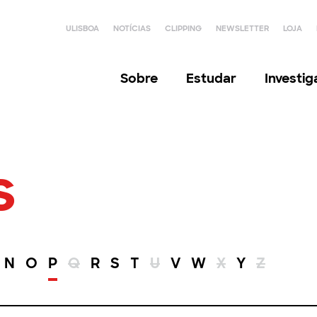
ULISBOA
NOTÍCIAS
CLIPPING
NEWSLETTER
LOJA
Sobre
Estudar
Investi
s
N
O
P
Q
R
S
T
U
V
W
X
Y
Z