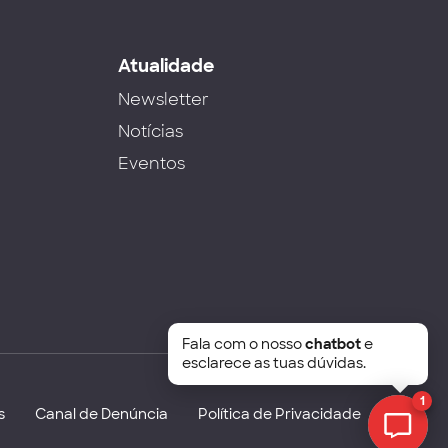
s
Atualidade
Newsletter
Notícias
Eventos
Fala com o nosso
chatbot
e
esclarece as tuas dúvidas.
1
s
Canal de Denúncia
Política de Privacidade
Chat