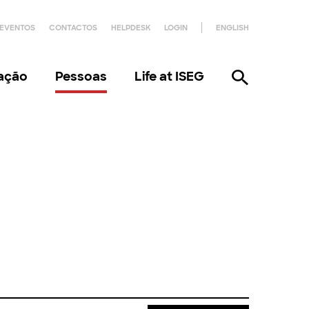
EVENTOS
CONTACTOS
HELPDESK
LOGIN
ENGLISH
gação
Pessoas
Life at ISEG