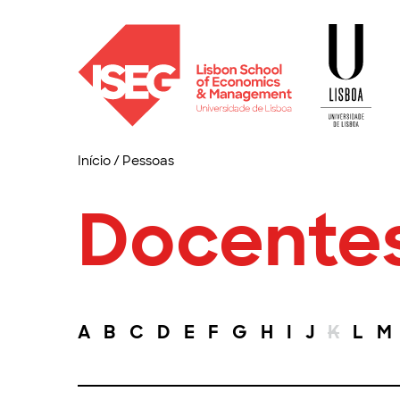
Início
/
Pessoas
Docente
A
B
C
D
E
F
G
H
I
J
K
L
M