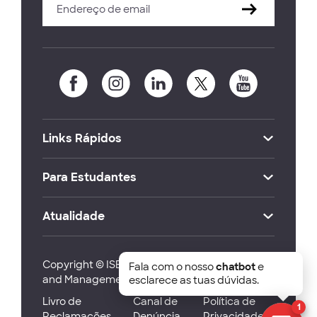
Links Rápidos
Para Estudantes
Atualidade
Copyright © ISEG Lisbon School of Economics
Fala com o nosso
chatbot
e
and Management 2026
esclarece as tuas dúvidas.
Livro de
Canal de
Política de
1
Reclamações
Denúncia
Privacidade