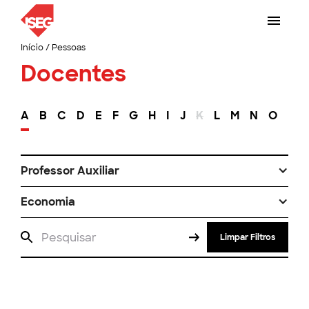
Início
/
Pessoas
Docentes
A
B
C
D
E
F
G
H
I
J
K
L
M
N
O
P
Professor Auxiliar
Economia
Limpar Filtros