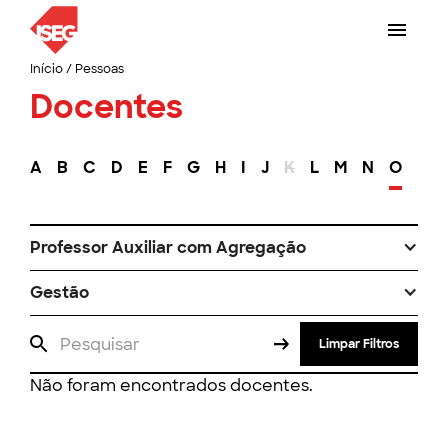
Início
/
Pessoas
Docentes
A
B
C
D
E
F
G
H
I
J
K
L
M
N
O
P
Professor Auxiliar com Agregação
Gestão
Limpar Filtros
Não foram encontrados docentes.