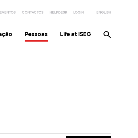
EVENTOS
CONTACTOS
HELPDESK
LOGIN
ENGLISH
gação
Pessoas
Life at ISEG