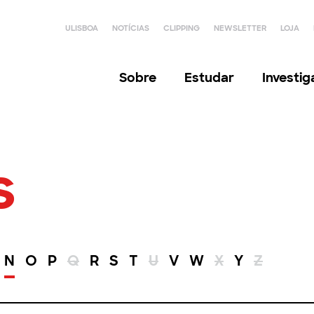
ULISBOA
NOTÍCIAS
CLIPPING
NEWSLETTER
LOJA
Sobre
Estudar
Investi
s
N
O
P
Q
R
S
T
U
V
W
X
Y
Z