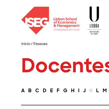
Início
/
Pessoas
Docente
A
B
C
D
E
F
G
H
I
J
K
L
M