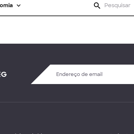
omia
EG