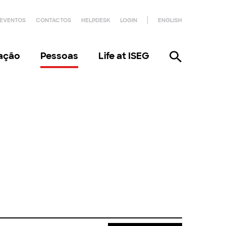
EVENTOS
CONTACTOS
HELPDESK
LOGIN
ENGLISH
gação
Pessoas
Life at ISEG