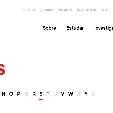
ULISBOA
NOTÍCIAS
CLIPPING
NEWSLETTER
LOJA
Sobre
Estudar
Investi
s
N
O
P
Q
R
S
T
U
V
W
X
Y
Z