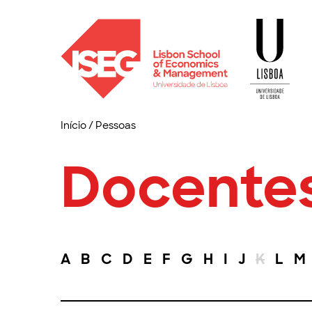
Início
/
Pessoas
Docente
A
B
C
D
E
F
G
H
I
J
K
L
M