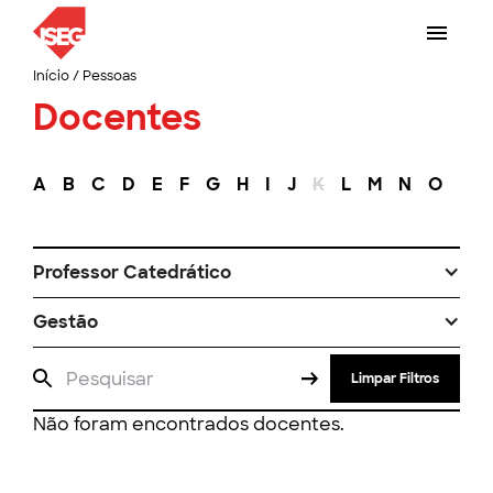
Início
/
Pessoas
Docentes
A
B
C
D
E
F
G
H
I
J
K
L
M
N
O
P
Professor Catedrático
Gestão
Limpar Filtros
Não foram encontrados docentes.