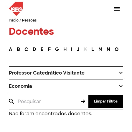
Início
/
Pessoas
Docentes
A
B
C
D
E
F
G
H
I
J
K
L
M
N
O
P
Professor Catedrático Visitante
Economia
Limpar Filtros
Não foram encontrados docentes.